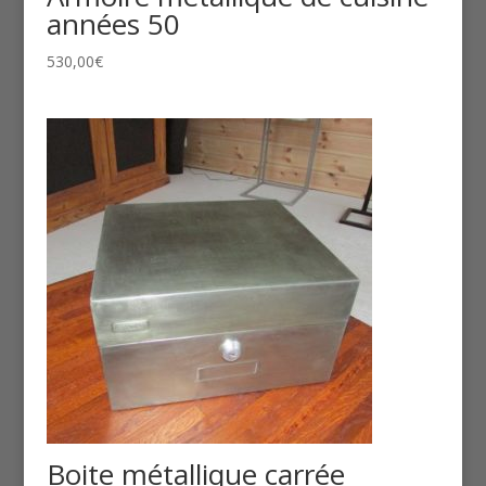
années 50
530,00
€
Boite métallique carrée