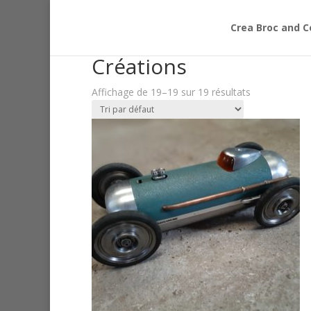
Crea Broc and C
Accueil
/
Créations
/ Page 3
Créations
Affichage de 19–19 sur 19 résultats