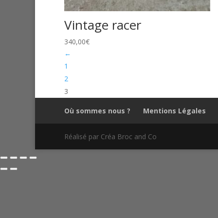
Vintage racer
340,00
€
←
1
2
3
Où sommes nous ?
Mentions Légales
Réalisé par Créa Broc and Co