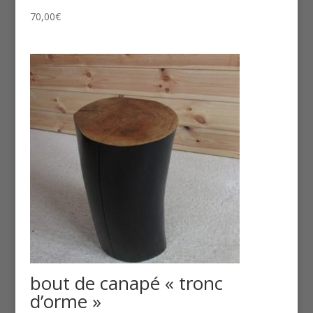
70,00
€
bout de canapé « tronc
d’orme »